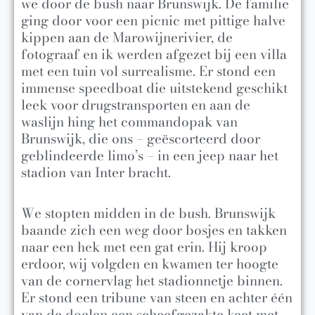
we door de bush naar Brunswijk. De familie
ging door voor een picnic met pittige halve
kippen aan de Marowijnerivier, de
fotograaf en ik werden afgezet bij een villa
met een tuin vol surrealisme. Er stond een
immense speedboat die uitstekend geschikt
leek voor drugstransporten en aan de
waslijn hing het commandopak van
Brunswijk, die ons – geëscorteerd door
geblindeerde limo’s – in een jeep naar het
stadion van Inter bracht.
We stopten midden in de bush. Brunswijk
baande zich een weg door bosjes en takken
naar een hek met een gat erin. Hij kroop
erdoor, wij volgden en kwamen ter hoogte
van de cornervlag het stadionnetje binnen.
Er stond een tribune van steen en achter één
van de doelen een scheefgezakte keet met