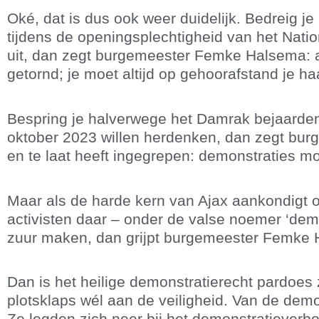
Oké, dat is dus ook weer duidelijk. Bedreig 
tijdens de openingsplechtigheid van het Nat
uit, dan zegt burgemeester Femke Halsema: a
getornd; je moet altijd op gehoorafstand je h
Bespring je halverwege het Damrak bejaarde
oktober 2023 willen herdenken, dan zegt burg
en te laat heeft ingegrepen: demonstraties m
Maar als de harde kern van Ajax aankondigt o
activisten daar – onder de valse noemer ‘dem
zuur maken, dan grijpt burgemeester Femke 
Dan is het heilige demonstratierecht pardoes
plotsklaps wél aan de veiligheid. Van de dem
Ze legden zich neer bij het demonstratieverbo