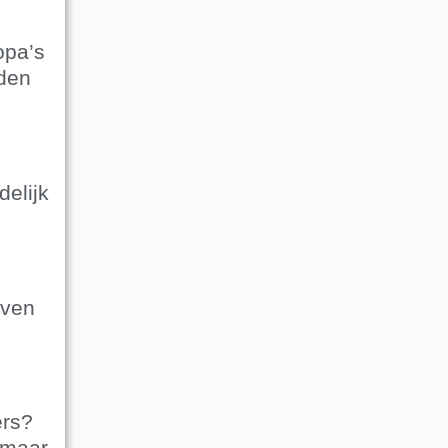
opa’s
rden
elijk
even
ers?
 maar