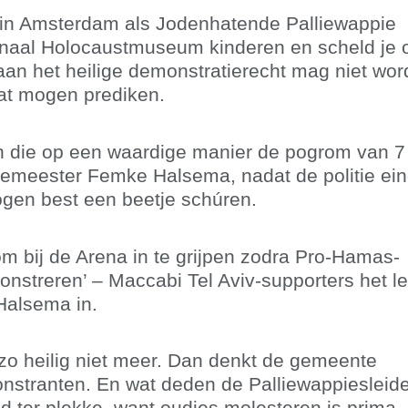
je in Amsterdam als Jodenhatende Palliewappie
ionaal Holocaustmuseum kinderen en scheld je 
an het heilige demonstratierecht mag niet wo
aat mogen prediken.
n die op een waardige manier de pogrom van 7
emeester Femke Halsema, nadat de politie eind
ogen best een beetje schúren.
m bij de Arena in te grijpen zodra Pro-Hamas-
onstreren’ – Maccabi Tel Aviv-supporters het l
Halsema in.
 zo heilig niet meer. Dan denkt de gemeente
onstranten. En wat deden de Palliewappiesleid
d ter plekke, want oudjes molesteren is prima,