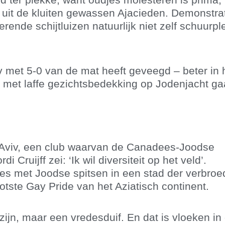
an uit de kluiten gewassen Ajacieden. Demonstra
ende schijtluizen natuurlijk niet zelf schuurp
 met 5-0 van de mat heeft geveegd – beter in h
 met laffe gezichtsbedekking op Jodenjacht ga
 Aviv, een club waarvan de Canadees-Joodse
Cruijff zei: ‘Ik wil diversiteit op het veld’.
s met Joodse spitsen in een stad der verbroe
ste Gay Pride van het Aziatisch continent.
ijn, maar een vredesduif. En dat is vloeken in