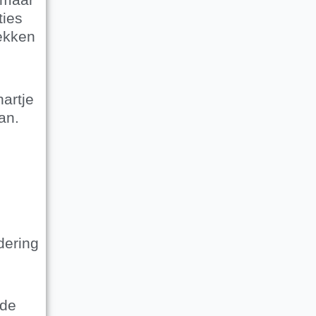
ties
lekken
artje
an.
dering
 de