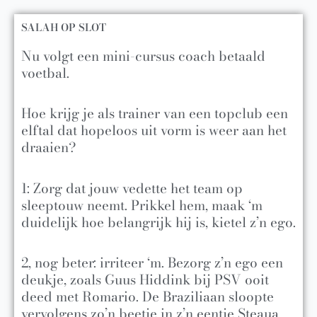
SALAH OP SLOT
Nu volgt een mini-cursus coach betaald
voetbal.
Hoe krijg je als trainer van een topclub een
elftal dat hopeloos uit vorm is weer aan het
draaien?
1: Zorg dat jouw vedette het team op
sleeptouw neemt. Prikkel hem, maak ‘m
duidelijk hoe belangrijk hij is, kietel z’n ego.
2, nog beter: irriteer ‘m. Bezorg z’n ego een
deukje, zoals Guus Hiddink bij PSV ooit
deed met Romario. De Braziliaan sloopte
vervolgens zo’n beetje in z’n eentje Steaua