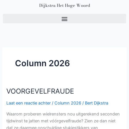
Ga
Dijkstra Het Hoge Woord
naar
de
inhoud
Column 2026
VOORGEVELFRAUDE
VOORGEVELFRAUDE
Laat een reactie achter
/
Column 2026
/
Bert Dijkstra
Waarom proberen wielrensters nou uitgerekend seconden
tijdwinst te jatten met vóórgevelfraude? Zien ze dan niet
dat ze daarmee onschuldige stukjestikkers van